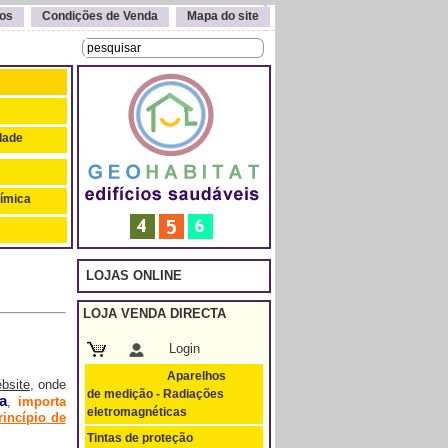
os
Condições de Venda
Mapa do site
idade
uímica
LOJAS ONLINE
LOJA VENDA DIRECTA
Login
Aparelhos
bsite
, onde
de medição - Radiações
a
,
importa
eletromagnéticas
rincípio de
Tintas de proteção