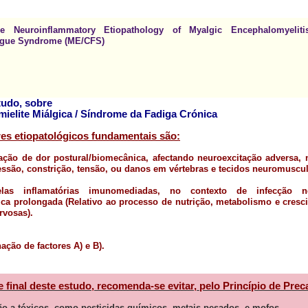
e Neuroinflammatory Etiopathology of Myalgic Encephalomyelitis
igue Syndrome (ME/CFS)
tudo, sobre
mielite Miálgica / Síndrome da Fadiga Crónica
res etiopatológicos fundamentais são:
zação de dor postural/biomecânica, afectando neuroexcitação adversa,
ssão, constrição, tensão, ou danos em vértebras e tecidos neuromuscul
las inflamatórias imunomediadas, no contexto de infecção neu
ica prolongada (Relativo ao processo de nutrição, metabolismo e cres
rvosas).
ção de factores A) e B).
e final deste estudo, recomenda-se evitar, pelo Princípio de Pre
o a tóxicos, como pesticidas químicos, metais pesados, e mofos.