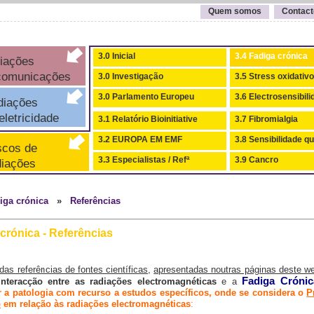
Quem somos
Contact
3.0 Inicial
3.4 Fadiga crónica
iações
comunicações
3.0 Investigação
3.5 Stress oxidativo
3.0 Parlamento Europeu
3.6 Electrosensibil
iações
letricidade
3.1 Relatório Bioinitiative
3.7 Fibromialgia
3.2 EUROPA EM EMF
3.8 Sensibilidade q
cos de
3.3 Especialistas / Refª
3.9 Cancro
iações
iga crónica
»
Referências
crónica - Referências
das referências de fontes científicas
,
apresentadas noutras páginas deste we
Fadiga Crónic
interacção entre as radiações electromagnéticas
e a
ar a patologia com recurso a estudos específicos, onde se considera o
P
o
em relação às radiações electromagnéticas
: