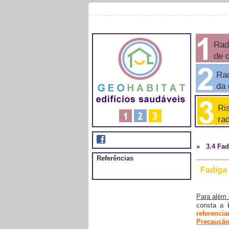
Rad
de 
Rad
da e
Ris
rad
»
3.4 Fad
Referências
Fadiga 
Para além 
consta a
referenci
Precauçã