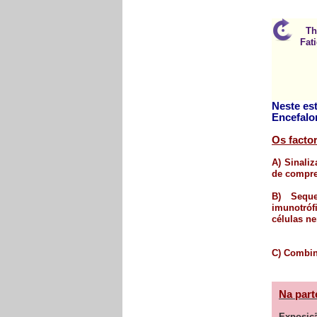
Th
Fat
Neste es
Encefalo
Os facto
A) Sinali
de compre
B) Seque
imunotróf
células ne
C) Combina
Na part
Exposiçã