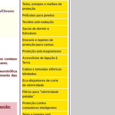
Telas, estopas e malhas de
proteção
/Chronic
Películas para janelas
Tecidos anti-radiação
Sacos de dormir e
Edredons
Dosseis e tapetes de
proteção para camas
Proteção anti-magnetismo
Acessórios de ligação à
 no contexo
Terra
ares.
Cabos e tomadas elétricas
rotrófica
blindadas
cimento das
Eco-disjuntores de corte
de eletricidade
Filtros para "eletricidade
poluída"
Proteção contra
caução:
contadores inteligentes
Telas e tapetes anti