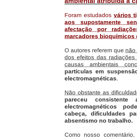
ambiental atribuída a 
Foram estudados
vários t
aos supostamente sens
afectação por radiaçõ
marcadores bioquímicos e
O autores referem que
não 
dos efeitos das radiações
causas ambientais conco
partículas em suspensão
electromagnéticas
.
Não obstante as dificuldad
pareceu consistent
electromagnéticos po
cabeça, dificuldades pa
absentismo no trabalho.
Como nosso comentário,