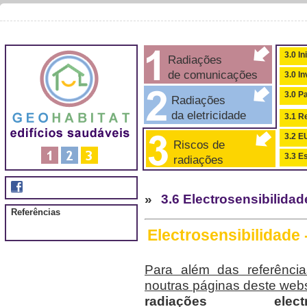
3.0 In
Radiações
de comunicações
3.0 I
3.0 P
Radiações
da eletricidade
3.1 Re
3.2 
Riscos de
3.3 Es
radiações
»
3.6 Electrosensibilidad
Referências
Electrosensibilidade 
Para além das referências
noutras páginas deste webs
radiações ele