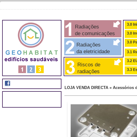
3.0 In
Radiações
de comunicações
3.0 I
3.0 P
Radiações
da eletricidade
3.1 Re
3.2 
Riscos de
3.3 Es
radiações
LOJA VENDA DIRECTA » Acessórios de