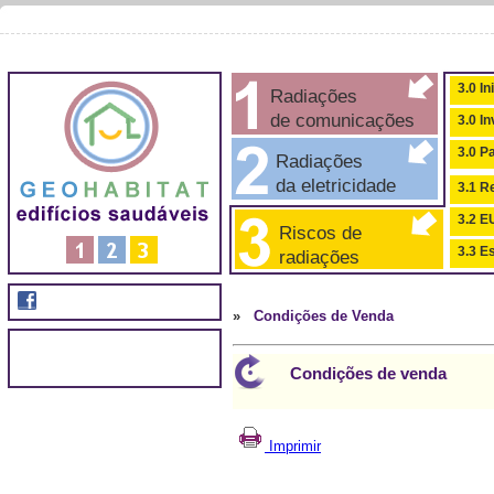
3.0 In
Radiações
de comunicações
3.0 I
3.0 P
Radiações
da eletricidade
3.1 Re
3.2 
Riscos de
3.3 Es
radiações
»
Condições de Venda
Condições de venda
Imprimir