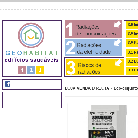
3.0 In
Radiações
de comunicações
3.0 I
3.0 P
Radiações
da eletricidade
3.1 Re
3.2 
Riscos de
3.3 Es
radiações
LOJA VENDA DIRECTA » Eco-disjuntore