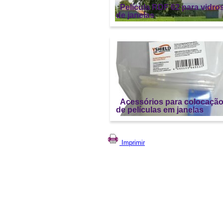
Película RDF 62 para vidro
de janelas
Acessórios para colocaçã
de películas em janelas
Imprimir