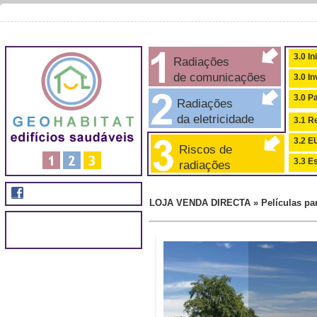
3.0 In
Radiações
de comunicações
3.0 I
3.0 P
Radiações
da eletricidade
3.1 Re
3.2 
Riscos de
3.3 Es
radiações
LOJA VENDA DIRECTA » Películas par