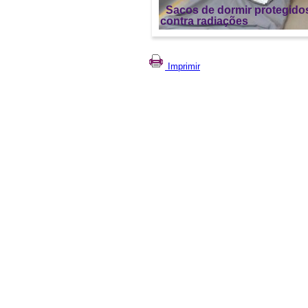
Sacos de dormir protegido
contra radiações
Imprimir