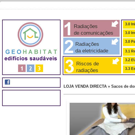
3.0 In
Radiações
de comunicações
3.0 I
3.0 P
Radiações
da eletricidade
3.1 Re
3.2 
Riscos de
3.3 Es
radiações
LOJA VENDA DIRECTA » Sacos de dor