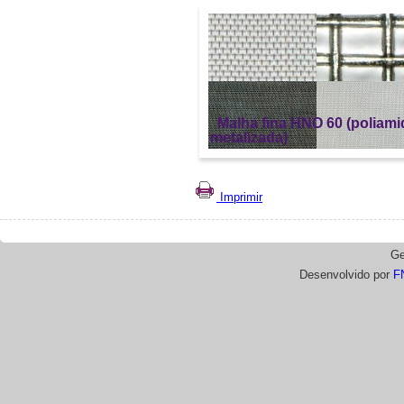
Malha fina HNO 60 (poliami
metalizada)
Imprimir
Ge
Desenvolvido por
F