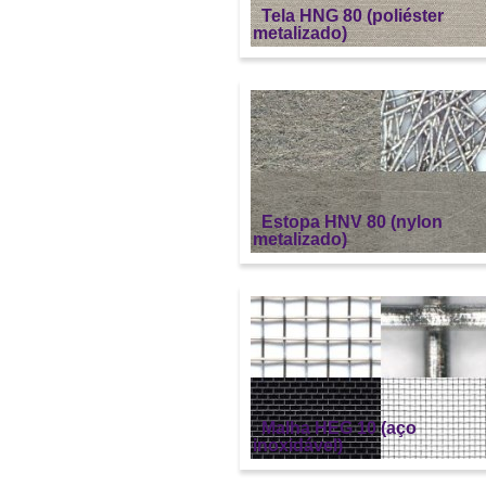
Tela HNG 80 (poliéster
metalizado)
Estopa HNV 80 (nylon
metalizado)
Malha HEG 10 (aço
inoxidável)