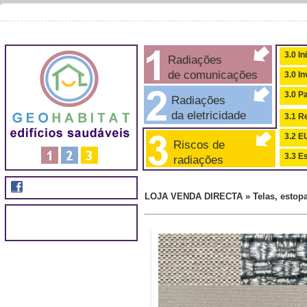
3.0 In
Radiações
de comunicações
3.0 I
3.0 P
Radiações
da eletricidade
3.1 Re
3.2 
Riscos de
3.3 Es
radiações
LOJA VENDA DIRECTA » Telas, estopa