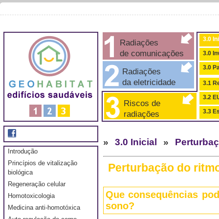
3.0 In
Radiações
de comunicações
3.0 I
3.0 P
Radiações
da eletricidade
3.1 Re
3.2 
Riscos de
3.3 Es
radiações
»
3.0 Inicial
»
Perturbaç
Introdução
Princípios de vitalização
Perturbação do ritm
biológica
Regeneração celular
Que consequências pode
Homotoxicologia
sono?
Medicina anti-homotóxica