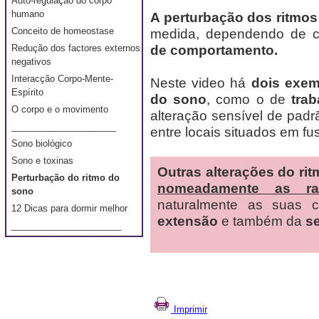
Auto-regulação do corpo
humano
A perturbação dos ritmo
Conceito de homeostase
medida, dependendo de 
de comportamento.
Redução dos factores externos
negativos
Interacção Corpo-Mente-
Neste video há
dois exem
Espírito
do sono
, como o de
trab
O corpo e o movimento
alteração sensível de pad
_____________________
entre locais situados em fu
Sono biológico
Sono e toxinas
Outras alterações do ri
Perturbação do ritmo do
nomeadamente as rad
sono
naturalmente as suas 
12 Dicas para dormir melhor
extensão
e também da
se
______________________
Imprimir