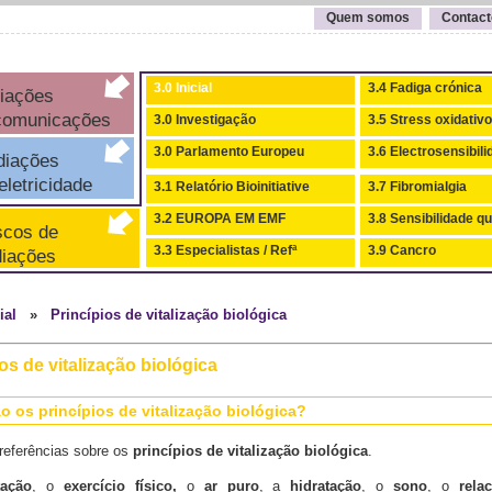
Quem somos
Contact
3.0 Inicial
3.4 Fadiga crónica
iações
comunicações
3.0 Investigação
3.5 Stress oxidativo
3.0 Parlamento Europeu
3.6 Electrosensibil
iações
letricidade
3.1 Relatório Bioinitiative
3.7 Fibromialgia
3.2 EUROPA EM EMF
3.8 Sensibilidade q
cos de
3.3 Especialistas / Refª
3.9 Cancro
iações
cial
»
Princípios de vitalização biológica
os de vitalização biológica
o os princípios de vitalização biológica?
referências sobre os
princípios de vitalização biológica
.
tação
, o
exercício físico,
o
ar puro
, a
hidratação
, o
sono
, o
rela