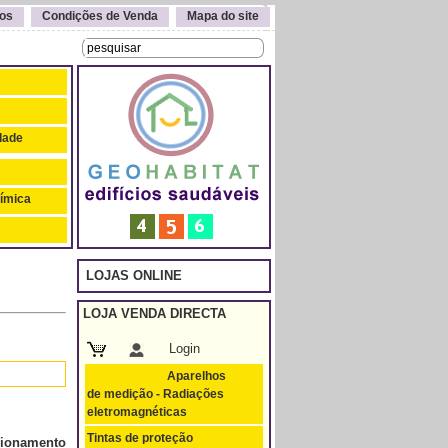
os
Condições de Venda
Mapa do site
idade
uímica
LOJAS ONLINE
LOJA VENDA DIRECTA
Login
Aparelhos
de medição - Radiações
eletromagnéticas
Tintas de proteção
cionamento