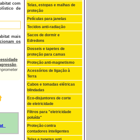
abitat com
Telas, estopas e malhas de
lístico de
proteção
Películas para janelas
Tecidos anti-radiação
Sacos de dormir e
bitat mais
Edredons
icionam os
Dosseis e tapetes de
proteção para camas
cessidade
Proteção anti-magnetismo
agressão
,
prometer
Acessórios de ligação à
Terra
Cabos e tomadas elétricas
blindadas
Eco-disjuntores de corte
de eletricidade
Filtros para "eletricidade
poluída"
at
Proteção contra
contadores inteligentes
Telas e tapetes anti