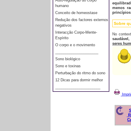
Auto-regulação do corpo
equilibra
humano
menos ra
princípios
Conceito de homeostase
Redução dos factores externos
Sobre qu
negativos
Interacção Corpo-Mente-
No contex
Espírito
saudável,
seres hum
O corpo e o movimento
_____________________
Sono biológico
Sono e toxinas
Perturbação do ritmo do sono
12 Dicas para dormir melhor
______________________
Impri
S
R
C