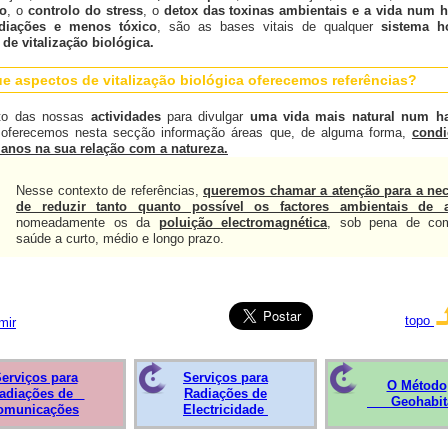
do
, o
controlo do stress
, o
detox
das toxinas
ambientais e a vida num h
diações e menos tóxico
, são as bases vitais de qualquer
sistema ho
 de vitalização biológica.
e aspectos de vitalização biológica oferecemos referências?
to das nossas
actividades
para divulgar
uma vida mais natural
n
um ha
oferecemos nesta secção informação áreas que, de alguma forma,
cond
anos na sua relação com a natureza.
Nesse contexto de referências,
queremos chamar a atenção para a ne
de reduzir tanto quanto possível os factores ambientais de 
nomeadamente os da
poluição electromagnética
, sob pena de com
saúde a curto, médio e longo prazo.
topo
mir
erviços para
Serviços para
O Método
adiações de
Radiações de
Geohabit
omunicações
Electricidade