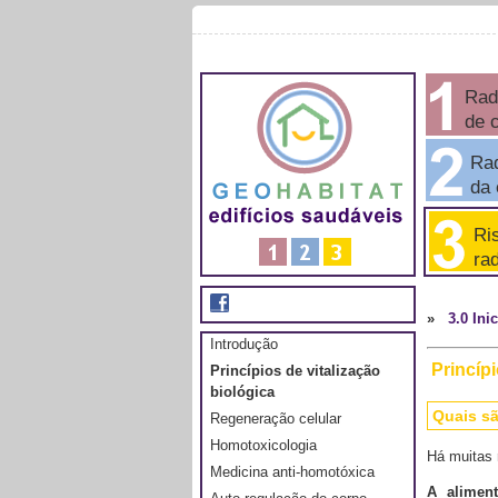
Rad
de 
Rad
da e
Ris
rad
»
3.0 Ini
Introdução
Princípi
Princípios de vitalização
biológica
Quais sã
Regeneração celular
Homotoxicologia
Há muitas 
Medicina anti-homotóxica
A
alimen